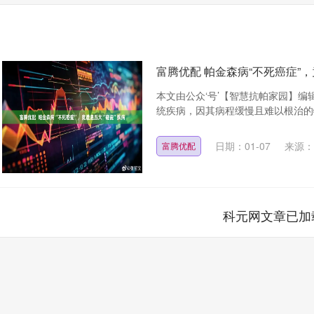
富腾优配 帕金森病“不死癌症”，
本文由公众‘号’【智慧抗帕家园】
统疾病，因其病程缓慢且难以根治的特
日期：01-07
来源：
富腾优配
科元网文章已加