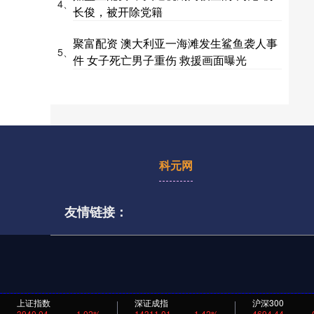
4、
长俊，被开除党籍
聚富配资 澳大利亚一海滩发生鲨鱼袭人事
5、
件 女子死亡男子重伤 救援画面曝光
科元网
友情链接：
上证指数
深证成指
沪深300
3940.04
1.02%
14311.01
1.42%
4694.44