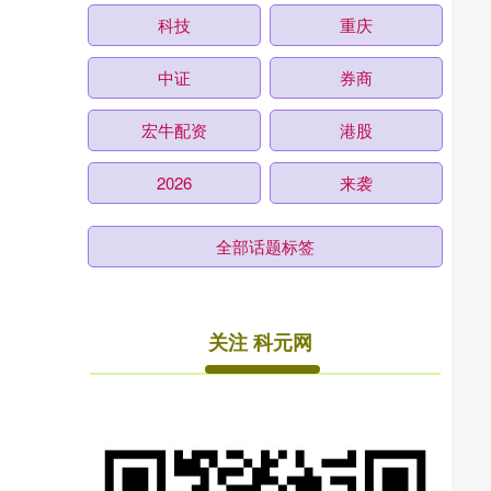
科技
重庆
中证
券商
宏牛配资
港股
2026
来袭
全部话题标签
关注 科元网