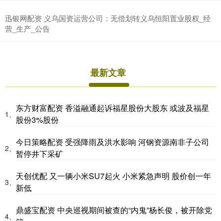
迅银网配资 义乌国资运营公司：无偿划转义乌恒阳置业股权_经
营_生产_公告
最新文章
东方财富配资 香溢融通起诉福星股份大股东 或波及福星
1、
股份3%股份
今日策略配资 受强降雨及洪水影响 河钢资源南非子公司
2、
暂停井下采矿
天创优配 又一辆小米SU7起火 小米紧急声明 股价创一年
3、
新低
鼎盛宝配资 中央巡视期间被查的“内鬼”杨长俊，被开除党
4、