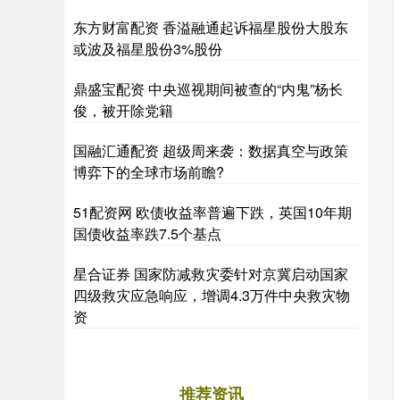
东方财富配资 香溢融通起诉福星股份大股东
或波及福星股份3%股份
鼎盛宝配资 中央巡视期间被查的“内鬼”杨长
俊，被开除党籍
国融汇通配资 超级周来袭：数据真空与政策
博弈下的全球市场前瞻?
51配资网 欧债收益率普遍下跌，英国10年期
国债收益率跌7.5个基点
星合证券 国家防减救灾委针对京冀启动国家
四级救灾应急响应，增调4.3万件中央救灾物
资
推荐资讯