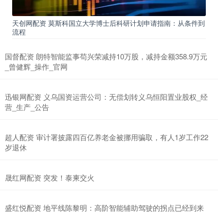
天创网配资 莫斯科国立大学博士后科研计划申请指南：从条件到
流程
国督配资 朗特智能监事苟兴荣减持10万股，减持金额358.9万元
_曾健辉_操作_官网
迅银网配资 义乌国资运营公司：无偿划转义乌恒阳置业股权_经
营_生产_公告
超人配资 审计署披露四百亿养老金被挪用骗取，有人1岁工作22
岁退休
晟红网配资 突发！泰柬交火
盛红悦配资 地平线陈黎明：高阶智能辅助驾驶的拐点已经到来