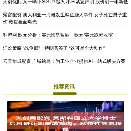
天创优配 又一辆小米SU7起火 小米紧急声明 股价创一年新低
聚富配资 澳大利亚一海滩发生鲨鱼袭人事件 女子死亡男子重
伤 救援画面曝光
利鸿网 欧元分析：美元涨势暂歇，欧元/美元跌幅收窄
汇盈策略 “战争部”！特朗普签了 “这可是个大动作”
云天华成配资 广域铭岛：为工业企业提供AI一站式解决方案
推荐资讯