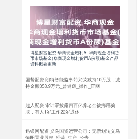
博星财富配资 华商现金增利A: 华商现金增利货
币市场基金(华商现金增利货币A份额)基金产品
资料概要更新
国督配资 朗特智能监事苟兴荣减持10万股，减
持金额358.9万元_曾健辉_操作_官网
超人配资 审计署披露四百亿养老金被挪用骗
取，有人1岁工作22岁退休
迅银网配资 义乌国资运营公司：无偿划转义乌
恒阳置业股权_经营_生产_公告