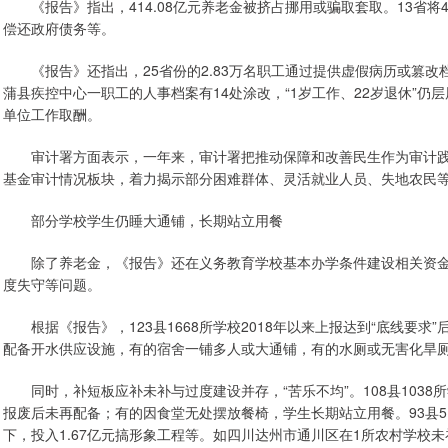
《报告》指出，414.08亿元养老金被挤占挪用或骗取套取。13省将40
偿还政府债务等。
《报告》还指出，25省份的2.83万名职工通过提供虚假病历或篡改档
蒲县疾控中心一职工的人事档案有14处涂改，“1岁工作、22岁退休”仍
单位工作取酬。
审计署方面表示，一年来，审计署把推动保障和改善民生作为审计践
基金审计情况板块，着力揭示部分困难群体、灵活就业人员、失地农民
部分学校学生仍睡大通铺，长期站立用餐
除了养老金，《报告》还在义务教育学校基本办学条件建设相关资金审
度失守等问题。
根据《报告》，123县1668所学校2018年以来上报达到“底线要求
配备开水供应设施，有的宿舍一铺多人或大通铺，有的水厕或无害化旱
同时，补短板应补未补与过度建设并存，“苦乐不均”。108县1038
报废后未再配备；有的因食堂无处摆放餐椅，学生长期站立用餐。93县5
下，投入1.67亿元搞形象工程等。如四川达州市通川区在1所农村学校未