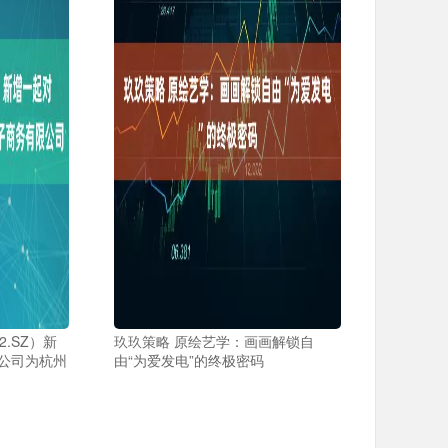
2.SZ）新
玖玖策略 原绘艺学：画画解锁自
公司为杭州
由“为爱发电”的终极密码