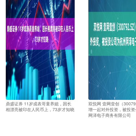
鼎盛证券 11岁成表哥童养媳，因长
双悦网 壹网壹创（30079
相漂亮被印在人民币上，73岁才知晓
增一起对外投资，被投资
网泽电子商务有限公司