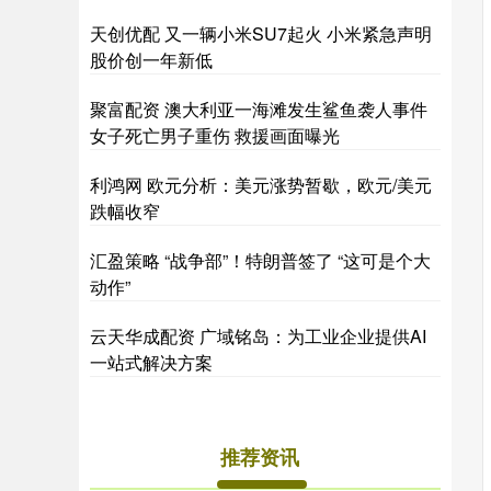
天创优配 又一辆小米SU7起火 小米紧急声明
股价创一年新低
聚富配资 澳大利亚一海滩发生鲨鱼袭人事件
女子死亡男子重伤 救援画面曝光
利鸿网 欧元分析：美元涨势暂歇，欧元/美元
跌幅收窄
汇盈策略 “战争部”！特朗普签了 “这可是个大
动作”
云天华成配资 广域铭岛：为工业企业提供AI
一站式解决方案
推荐资讯