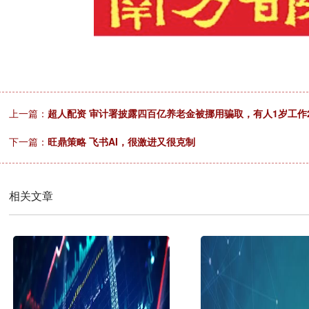
上一篇：
超人配资 审计署披露四百亿养老金被挪用骗取，有人1岁工作
下一篇：
旺鼎策略 飞书AI，很激进又很克制
相关文章