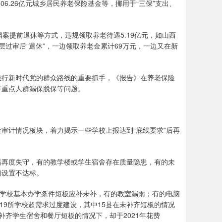
6.26亿元城乡居民养老保险基金等，挪用于“三保”支出、
案提前退休等方式，违规领取养老待遇5.19亿元，如山西
层层过审后“退休”，一边领取养老金累计69万元，一边又在新
行新时代党的群众路线的重要抓手，《报告》在养老保险
等重点人群漏保脱保等问题。
计情况板块，着力揭示一些学校上报达到“底线要求”后再
”后再度失守，有的教学楼或学生宿舍存在质量隐患，有的未
厕设置不达标。
所学校基本办学条件短板应补未补，有的教室漏雨；有的电脑
19所学校超需求过度建设，其中15县在未补齐短板的情况
补齐学生宿舍和餐厅短板的情况下，却于2021年花费