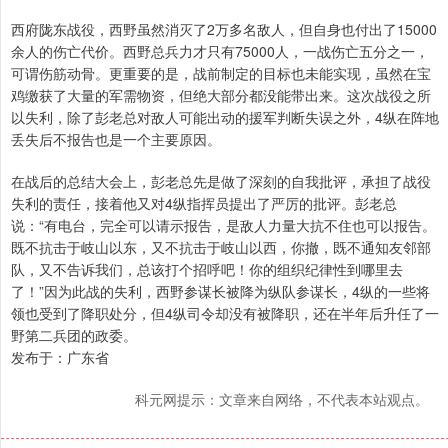
西府陇东战役，西野虽然消灭了2万多名敌人，但自身也付出了15000
余人的伤亡代价。西野总兵力才只有75000人，一战伤亡五分之一，
可谓伤筋动骨。更重要的是，战前制定的目标也未能实现，虽然在宝
鸡缴获了大量的军需物资，但绝大部分都没能带出来。这次战役之所
以失利，除了彭老总对敌人可能出动的援军判断失误之外，4纵在阵地
丢失后不报告也是一个主要原因。
在战后的总结大会上，彭老总先是做了深刻的自我批评，承担了战役
失利的责任，接着他又对4纵指挥员提出了严厉的批评。彭老总
说：“有电台，完全可以请示报告，是敌人力量大抗不住也可以报告。
既不抗击于岐山以东，又不抗击于岐山以西，你撤，既不通知友邻部
队，又不告诉我们，总该打个招呼吧！你的组织纪律性到哪里去
了！”因为此战的失利，西野参谋长被降为纵队参谋长，4纵的一些将
领也受到了降职处分，但4纵司令却没有被降职，还在半年后升任了一
野第二兵团的政委。
发布于：广东省
科元网提示：文章来自网络，不代表本站观点。