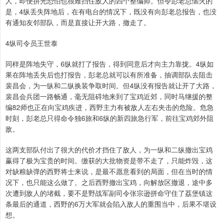
人，即便拼光恐怕也很难挡住敌人的四个整编师。但令彭老总恼火的
是，4纵丢失阵地后，在有电台的情况下，既没有向彭老总报告，也没
有通知友邻部队，而是直接让开大路，撤走了。
4纵司令员王世泰
同样是阵地失守，6纵就打了报告，得到同意后才向主力靠拢。4纵如
果在阵地丢失后也打报告，彭老总就可以有所准备，抽调部队去阻击
裴昌会，为一纵和二纵换装争取时间。但4纵没有报告就让开了大路，
裴昌会兵团一路畅通，毫无阻碍地来到了宝鸡近郊，同时马继援的整
编82师也正在向宝鸡疾进，西野主力有被敌人左右夹击的危险。危急
时刻，彭老总只得命令独6旅和6纵的新四旅急行军，前往宝鸡郊外阻
敌。
这两支部队付出了很大的代价才挡住了敌人，为一纵和二纵撤出宝鸡
赢得了极为宝贵的时间。缴获的大批物资是带不走了，只能炸毁，这
对缺粮缺弹的西野将士来说，是最不愿意看到的局面，但在当时的情
况下，也只能这么做了。之后西野撤出宝鸡，向解放区撤退，途中多
次遭到敌人的堵截，要不是野战军副司令张宗逊拼命守住了荔堡镇这
条最后的通道，西野的6万大军就会陷入敌人的重围当中，后果不堪设
想。