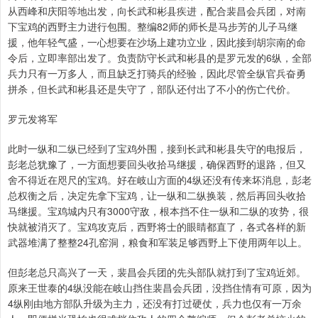
从西峰和庆阳等地出发，向长武和彬县疾进，配合裴昌会兵团，对南
下宝鸡的西野主力进行包围。整编82师的师长是马步芳的儿子马继
援，他年轻气盛，一心想要在沙场上建功立业，因此接到胡宗南的命
令后，立即率部出发了。负责防守长武和彬县的是罗元发的6纵，全部
兵力只有一万多人，而且缺乏打骑兵的经验，因此尽管全纵官兵奋勇
拼杀，但长武和彬县还是失守了，部队还付出了不小的伤亡代价。
罗元发将军
此时一纵和二纵已经到了宝鸡外围，接到长武和彬县失守的电报后，
彭老总犹豫了，一方面想要回头收拾马继援，确保西野的退路，但又
舍不得近在咫尺的宝鸡。好在岐山方面的4纵还没有传来坏消息，彭老
总权衡之后，决定先拿下宝鸡，让一纵和二纵换装，然后再回头收拾
马继援。宝鸡城内只有3000守敌，根本挡不住一纵和二纵的攻势，很
快就被消灭了。宝鸡攻克后，西野将士的眼睛都直了，各式各样的新
武器堆满了整整24孔窑洞，粮食和军装足够西野上下使用两年以上。
但彭老总只高兴了一天，裴昌会兵团的先头部队就打到了宝鸡近郊。
原来王世泰的4纵没能在岐山挡住裴昌会兵团，没挡住情有可原，因为
4纵刚由地方部队升级为主力，还没有打过硬仗，兵力也仅有一万余