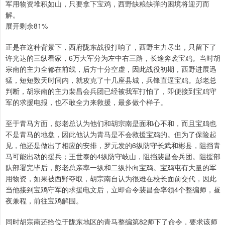
军用物资堆积如山，只要拿下宝鸡，西野缺粮缺弹的困境将迎刃而
解。
展开剩余81%
正是在这种背景下，西府陇东战役打响了，西野主力尽出，只留下了
许光达的三纵看家，6万大军分为左中右三路，长途奔袭宝鸡。当时胡
宗南的主力全都在前线，后方十分空虚，因此战役初期，西野进展迅
猛，短短数天时间内，就攻克了十几座县城，兵锋直逼宝鸡。彭老总
判断，胡宗南的主力裴昌会兵团已经被我军打怕了，即便接到宝鸡守
军的求援电报，也不敢全力来救援，最多做个样子。
至于青马方面，彭老总认为他们和胡宗南是面和心不和，而且宝鸡也
不是青马的地盘，因此他认为青马是不会救援宝鸡的。但为了保险起
见，他还是做出了相应的安排，罗元发的6纵防守长武和彬县，阻挡青
马可能出动的援兵；王世泰的4纵防守岐山，阻挡裴昌会兵团。阻援部
队部署完毕后，彭老总亲率一纵和二纵扑向宝鸡。宝鸡屯有大量的军
用物资，如果被西野夺取，胡宗南自认为很难在校长面前交代，因此
当他接到宝鸡守军的求援电文后，立即命令裴昌会率领4个整编师，昼
夜兼程，前往宝鸡解围。
同时胡宗南还给位于陇东地区的青马整编第82师下了命令，要求该师