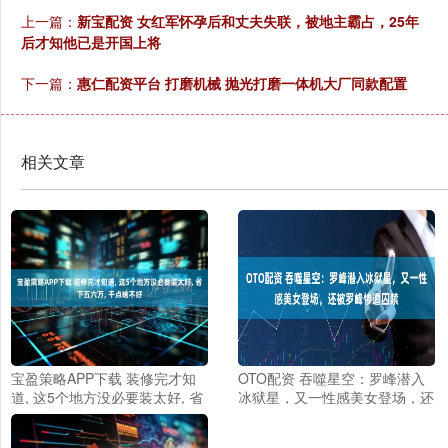
上一篇：
新宝配资 女红军怀孕后和丈夫失联，被地主霸占，25年
后才知他已是开国上将
下一篇：
惠仁配资平台 打磨机械 抛光打磨一体机大厂同款配置
相关文章
宝盈策略APP下载 装修完才知
OTO配资 吞噬星空：罗峰潜入
道, 这5个地方没必要装太好, 省
冰狱星，又一性感美女登场，还
下五六万, 干点啥不好
被罗峰惨遭囚禁