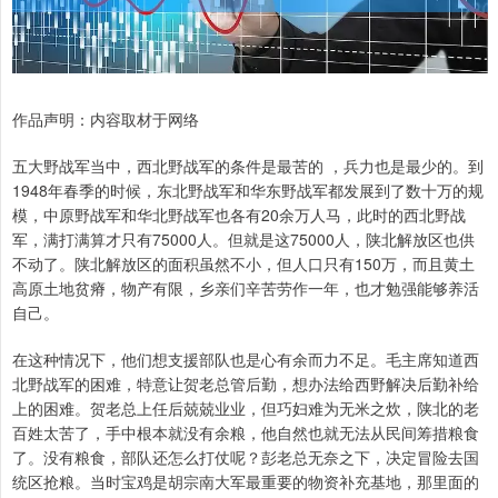
作品声明：内容取材于网络
五大野战军当中，西北野战军的条件是最苦的 ，兵力也是最少的。到
1948年春季的时候，东北野战军和华东野战军都发展到了数十万的规
模，中原野战军和华北野战军也各有20余万人马，此时的西北野战
军，满打满算才只有75000人。但就是这75000人，陕北解放区也供
不动了。陕北解放区的面积虽然不小，但人口只有150万，而且黄土
高原土地贫瘠，物产有限，乡亲们辛苦劳作一年，也才勉强能够养活
自己。
在这种情况下，他们想支援部队也是心有余而力不足。毛主席知道西
北野战军的困难，特意让贺老总管后勤，想办法给西野解决后勤补给
上的困难。贺老总上任后兢兢业业，但巧妇难为无米之炊，陕北的老
百姓太苦了，手中根本就没有余粮，他自然也就无法从民间筹措粮食
了。没有粮食，部队还怎么打仗呢？彭老总无奈之下，决定冒险去国
统区抢粮。当时宝鸡是胡宗南大军最重要的物资补充基地，那里面的