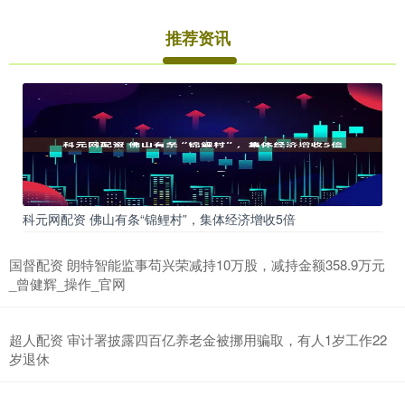
推荐资讯
科元网配资 佛山有条“锦鲤村”，集体经济增收5倍
国督配资 朗特智能监事苟兴荣减持10万股，减持金额358.9万元
_曾健辉_操作_官网
超人配资 审计署披露四百亿养老金被挪用骗取，有人1岁工作22
岁退休