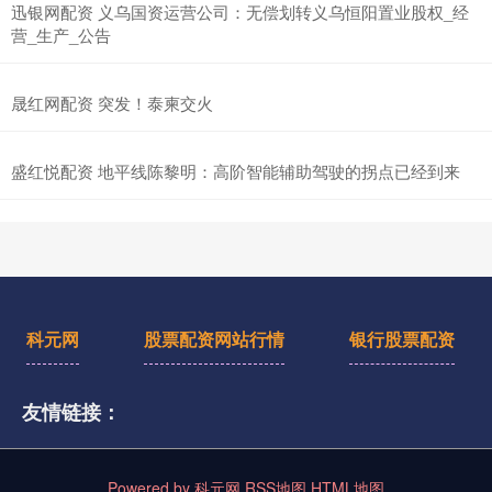
迅银网配资 义乌国资运营公司：无偿划转义乌恒阳置业股权_经
营_生产_公告
晟红网配资 突发！泰柬交火
盛红悦配资 地平线陈黎明：高阶智能辅助驾驶的拐点已经到来
科元网
股票配资网站行情
银行股票配资
友情链接：
Powered by
科元网
RSS地图
HTML地图