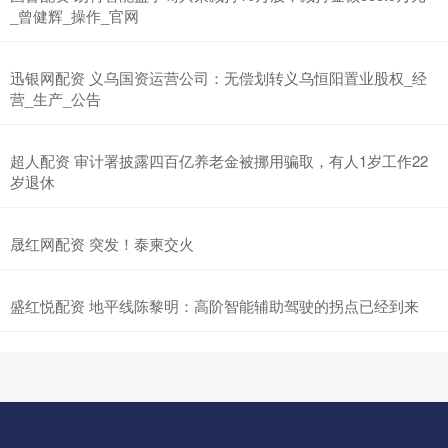
_曾健辉_操作_官网
迅银网配资 义乌国资运营公司：无偿划转义乌恒阳置业股权_经
营_生产_公告
超人配资 审计署披露四百亿养老金被挪用骗取，有人1岁工作22
岁退休
晟红网配资 突发！泰柬交火
盛红悦配资 地平线陈黎明：高阶智能辅助驾驶的拐点已经到来