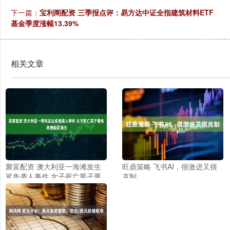
下一篇：
宝利阁配资 三季报点评：易方达中证全指建筑材料ETF
基金季度涨幅13.39%
相关文章
聚富配资 澳大利亚一海滩发生
旺鼎策略 飞书AI，很激进又很
鲨鱼袭人事件 女子死亡男子重
克制
伤 救援画面曝光