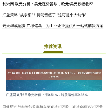
利鸿网 欧元分析：美元涨势暂歇，欧元/美元跌幅收窄
汇盈策略 “战争部”！特朗普签了 “这可是个大动作”
云天华成配资 广域铭岛：为工业企业提供AI一站式解决方案
推荐资讯
广盛网 8月6日豫光转债上涨0.51%，转股溢价率9.38%
国督配资 朗特智能监事苟兴荣减持10万股，减持金额358.9万元