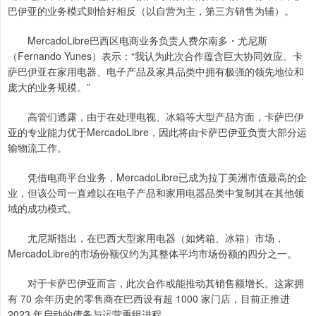
巴伊亚的业务模式则恰好相反（以自营为主，第三方销售为辅）。
MercadoLibre巴西区电商业务负责人费尔南多・尤尼斯
（Fernando Yunes）表示：“我认为此次合作蕴含巨大协同效应。卡
萨巴伊亚在家用电器、电子产品及家具品类中拥有极强的领先地位和
庞大的业务规模。”
高管们透露，由于在处理电视、冰箱等大型产品方面，卡萨巴伊
亚的专业能力优于MercadoLibre，因此将由卡萨巴伊亚负责大部分运
输物流工作。
凭借电商平台业务，MercadoLibre已成为拉丁美洲市值最高的企
业，但该公司一直难以在电子产品和家用电器品类中复制其在其他领
域的成功模式。
尤尼斯指出，在巴西大型家用电器（如烤箱、冰箱）市场，
MercadoLibre的市场份额仅约为其整体平均市场份额的四分之一。
对于卡萨巴伊亚而言，此次合作或能推动其销售额增长。这家拥
有 70 余年历史的零售商在巴西设有超 1000 家门店，目前正推进
2023 年启动的债务与运营重组进程。